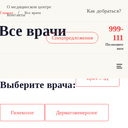
Skip
Skip
О медицинском центре
Как добраться?
links
to
/
Главная
Все врачи
Контакты
primary
Все врачи
navigation
999-
Skip
111
Спецпредложения
to
Позвоните
нам
content
To
na
Врач УЗД
Выберите врача:
Гинеколог
Дерматовенеролог