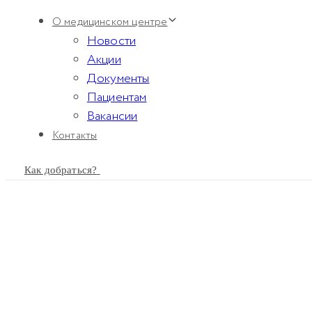
Skip
Skip
О медицинском центре
links
to
Новости
primary
Акции
navigation
Документы
Skip
Пациентам
to
Вакансии
content
Контакты
Как добраться?