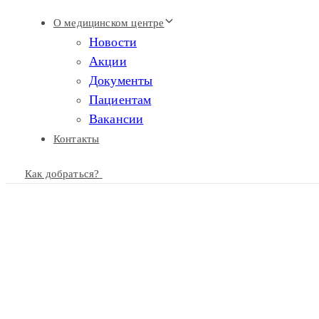
Skip
Skip
О медицинском центре
links
to
Новости
primary
Акции
navigation
Документы
Skip
Пациентам
to
Вакансии
content
Контакты
Как добраться?