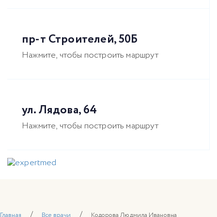
пр-т Строителей, 50Б
Нажмите, чтобы построить маршрут
ул. Лядова, 64
Нажмите, чтобы построить маршрут
Tog
nav
/
/
Главная
Все врачи
Кодорова Людмила Ивановна