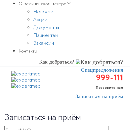
Skip
Skip
О медицинском центре
links
to
Новости
primary
Акции
navigation
Документы
Skip
Пациентам
to
Вакансии
content
Контакты
Как добраться?
Спецпредложения
999-111
Позвоните нам
Записаться на приём
Записаться на приём